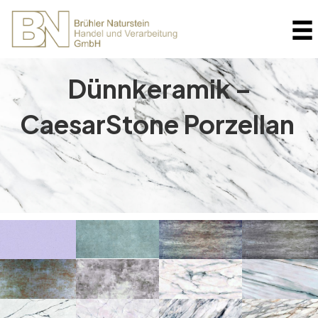
Dünnkeramik –
CaesarStone Porzellan