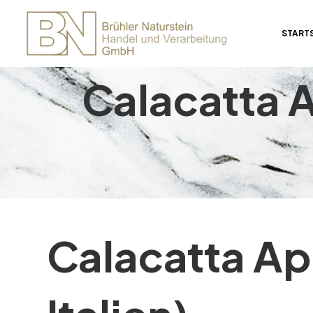
START
Calacatta A
Calacatta A