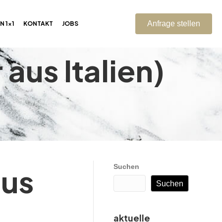
Anfrage stellen
N 1×1
KONTAKT
JOBS
aus Italien)
aus
Suchen
Suchen
aktuelle