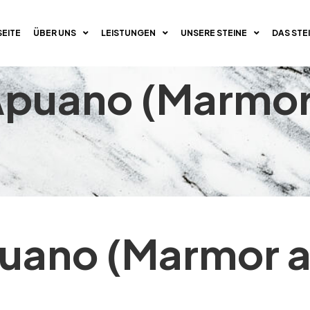
SEITE
ÜBER UNS
LEISTUNGEN
UNSERE STEINE
DAS STEI
puano (Marmor 
puano (Marmor 